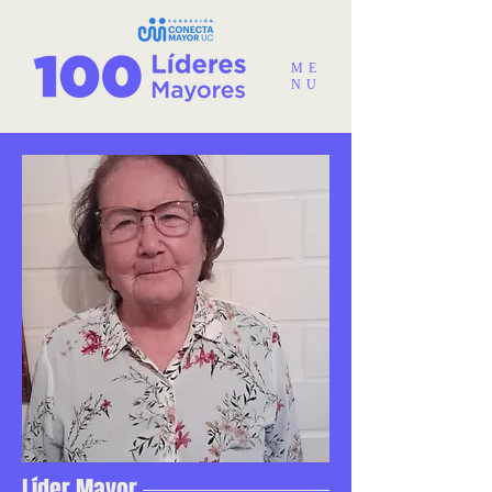
ME
NU
Líder Mayor