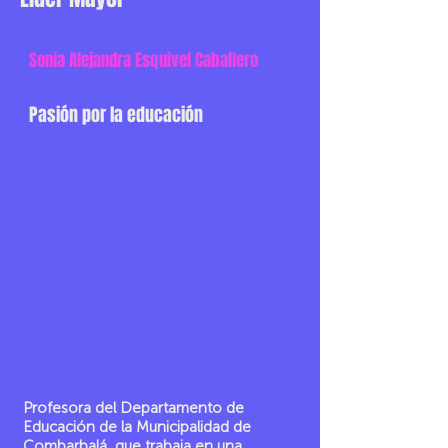
Sonia Alejandra Esquivel Caballero
Pasión por la educación
Fecha de nacimiento:
21/03/1938
Edad:
87 años
Región:
Coquimbo
Comuna:
Combarbalá
Año de reconocimiento:
2022
Categoría:
Ciencias y Humanidades
Profesora del Departamento de
Educación de la Municipalidad de
Combarbalá, que trabaja en una