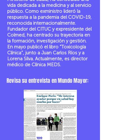
vida dedicada a la medicina y al servicio
público. Como exministro lideró la
respuesta a la pandemia del COVID-19,
reconocida internacionalmente.
Fundador del CITUC y expresidente del
Colmed, ha centrado su trayectoria en
la formación, investigación y gestión.
En mayo publicó el libro “Toxicología
Clínica”, junto a Juan Carlos Ríos y a
Lorena Silva. Actualmente, es director
médico de Clínica MEDS.
Revisa su entrevista en Mundo Mayor: