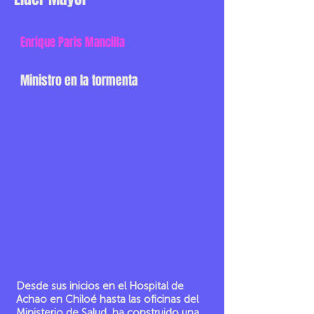
Enrique Paris Mancilla
Ministro en la tormenta
Fecha de nacimiento:
03/09/1948
Edad:
77 años
Región:
Metropolitana
Comuna:
Providencia
Año de reconocimiento:
2025
Categoría:
Vida Saludable y Deportes
Desde sus inicios en el Hospital de
Achao en Chiloé hasta las oficinas del
Ministerio de Salud, ha construido una