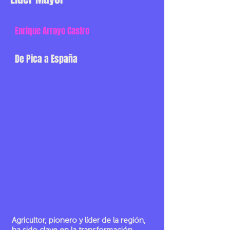
Enrique Arroyo Castro
De Pica a España
Fecha de nacimiento:
07/07/1939
Edad:
86 años
Región:
Tarapacá
Comuna:
Pica
Año de reconocimiento:
2024
Categoría:
Economía y Oficios
Tradicionales
Agricultor, pionero y líder de la región,