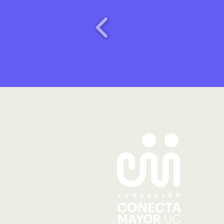
Una iniciativa de
S
Q
N
N