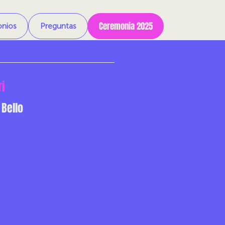
Ceremonia 2025
onios
Preguntas
ri
 Bello
23/01/1950
o:
2025