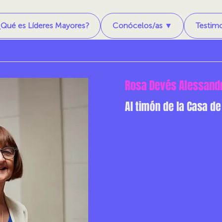
¿Qué es Líderes Mayores?
Conócelos/as ▼
Testim
Rosa Devés Alessand
Al timón de la Casa de
Fecha de nacimiento:
75 años
Edad:
Región:
Metropolitana
Santiago
Comuna:
Año de reconocimient