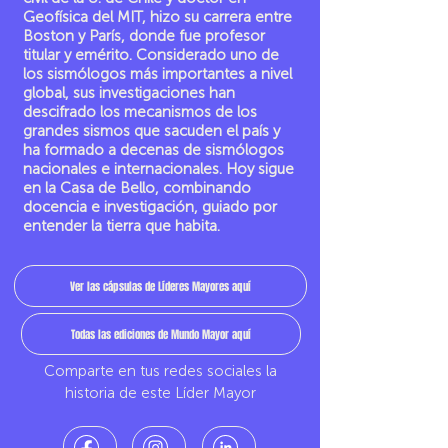
Geofísica del MIT, hizo su carrera entre
Boston y París, donde fue profesor
titular y emérito. Considerado uno de
los sismólogos más importantes a nivel
global, sus investigaciones han
descifrado los mecanismos de los
grandes sismos que sacuden el país y
ha formado a decenas de sismólogos
nacionales e internacionales. Hoy sigue
en la Casa de Bello, combinando
docencia e investigación, guiado por
entender la tierra que habita.
Ver las cápsulas de Líderes Mayores aquí
Todas las ediciones de Mundo Mayor aquí
Comparte en tus redes sociales la
historia de este Líder Mayor