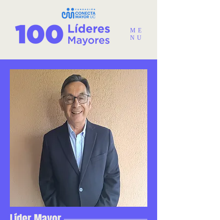
ME
NU
Líder Mayor