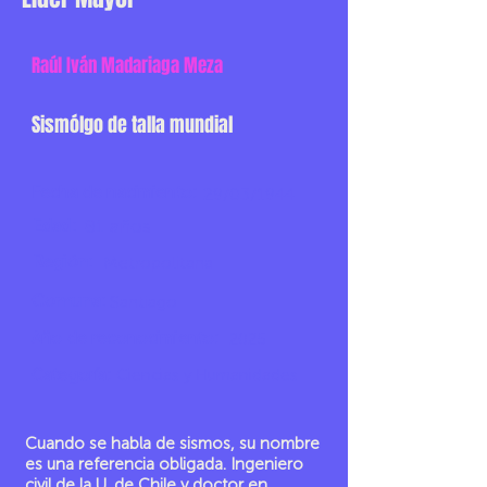
Raúl Iván Madariaga Meza
Sismólgo de talla mundial
Fecha de nacimiento:
29/03/1944
Edad:
81 años
Región:
Metropolitana
Comuna:
Santiago
Año de reconocimiento:
2025
Categoría:
Ciencias y Humanidades
Cuando se habla de sismos, su nombre
es una referencia obligada. Ingeniero
civil de la U. de Chile y doctor en