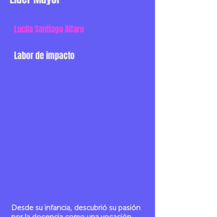
Lucila Santiago Alfaro
Labor de impacto
Fecha de nacimiento:
01/02/1944
Edad:
81 años
Región:
Tarapacá
Comuna:
Pica
Año de reconocimiento:
2024
Categoría:
Labor Comunitaria y
Política
Desde su infancia, descubrió su pasión