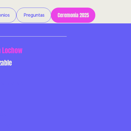
Ceremonia 2025
onios
Preguntas
n Lochow
zable
19/03/1943
sas
o:
2024