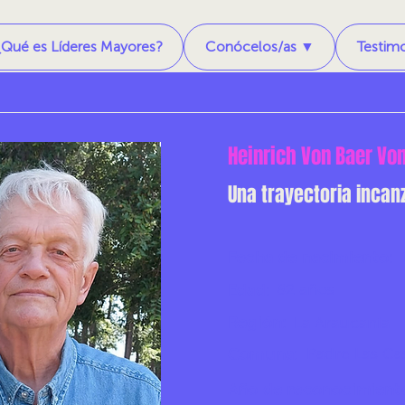
¿Qué es Líderes Mayores?
Conócelos/as ▼
Testim
Heinrich Von Baer Vo
Una trayectoria incan
Fecha de nacimiento:
82 años
Edad:
Región:
La Araucanía
Padre Las Ca
Comuna:
Año de reconocimient