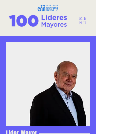
ME
NU
Líder Mayor