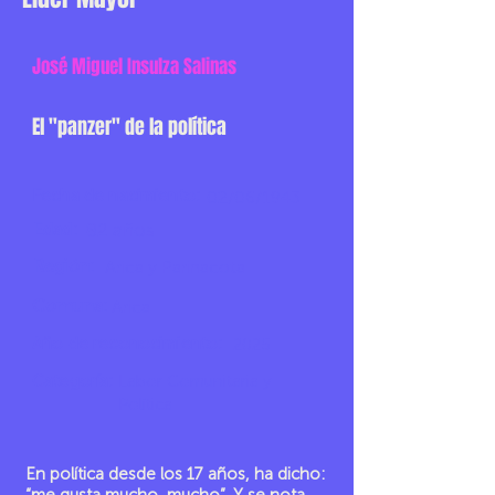
José Miguel Insulza Salinas
El "panzer" de la política
Fecha de nacimiento:
02/06/1943
Edad:
82 años
Región:
Arica y Parinacota
Comuna:
Arica
Año de reconocimiento:
2025
Categoría:
Labor Comunitaria y
Política
En política desde los 17 años, ha dicho: