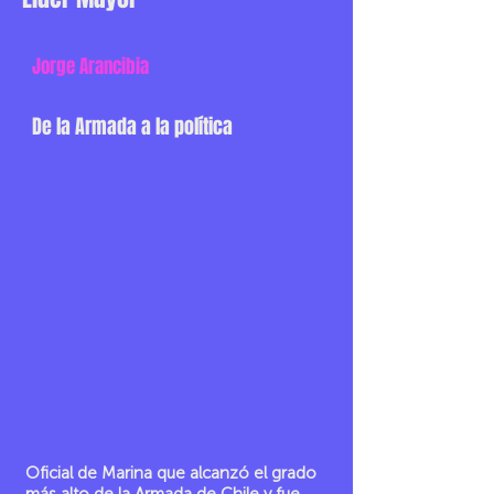
Jorge Arancibia
De la Armada a la política
Fecha de nacimiento:
17/9/1939
Edad:
86 años
Región:
Valparaíso
Comuna:
Olmué
Año de reconocimiento:
2025
Categoría:
Labor Comunitaria y
Política
Oficial de Marina que alcanzó el grado