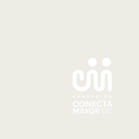
Una iniciativa de
S
Q
N
N
T