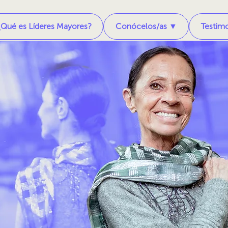
¿Qué es Líderes Mayores?
Conócelos/as ▼
Testim