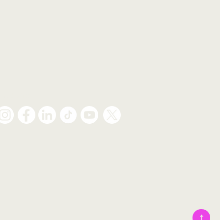
Síguenos
↑