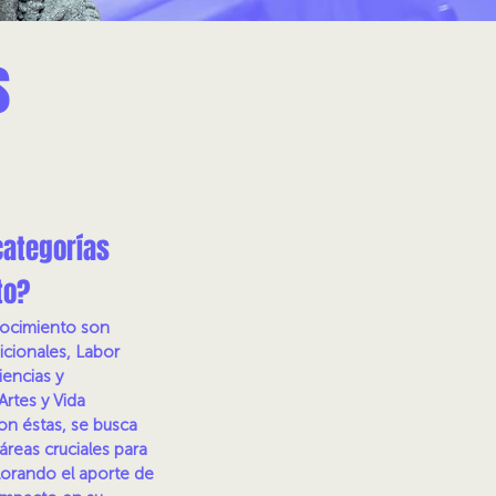
s
categorías
to?
nocimiento son
icionales, Labor
iencias y
Artes y Vida
on éstas, se busca
 áreas cruciales para
alorando el aporte de