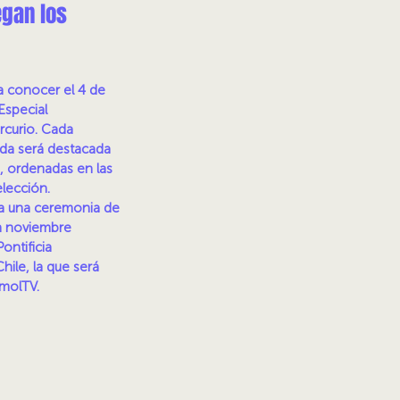
egan los
a conocer el 4 de
Especial
rcurio. Cada
da será destacada
, ordenadas en las
elección.
 a una ceremonia de
n noviembre
ontificia
hile, la que será
EmolTV.