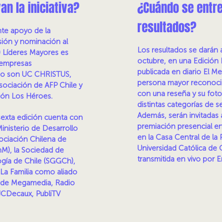
n la iniciativa?
¿Cuándo se entr
resultados?
te apoyo de la
usión y nominación al
Los resultados se darán 
 Líderes Mayores es
octubre, en una Edición 
s empresas
publicada en diario El Me
mo son UC CHRISTUS,
persona mayor reconoci
sociación de AFP Chile y
con una reseña y su foto
ón Los Héroes.
distintas categorías de s
Además, serán invitadas
 sexta edición cuenta con
premiación presencial e
Ministerio de Desarrollo
en la Casa Central de la P
Asociación Chilena de
Universidad Católica de C
hM), la Sociedad de
transmitida en vivo por 
ogía de Chile (SGGCh),
 La Familia como aliado
ón de Megamedia, Radio
JCDecaux, PubliTV