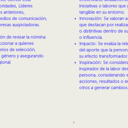
ridades, Líderes
iniciativas o labores qu
 anteriores,
tangible en su entorno.
edios de comunicación,
Innovación: Se valoran a
resas auspiciadoras.
que destacan por realiza
o distintivas dentro de s
sión de revisar la nómina
o influencia.
ccionar a quienes
Impacto: Se evalúa la rel
erios de selección,
del aporte que la person
e género y asegurando
su efecto transformador.
gional
.
Inspiración: Se considera
inspirador de la labor des
persona, considerando 
acciones, resultados o 
otros a generar cambios 