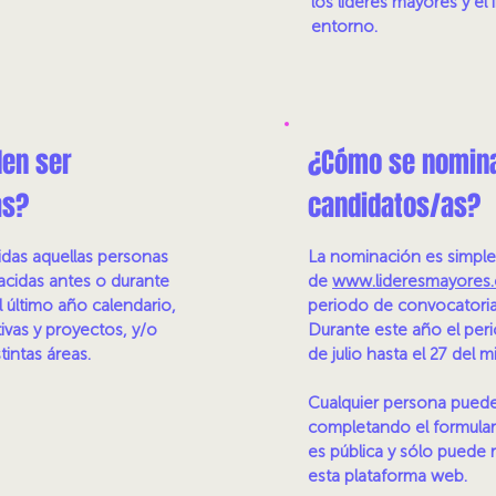
los líderes mayores y el
entorno.
en ser
¿Cómo se nomin
as?
candidatos/as
?
das aquellas personas
La nominación es simple y
acidas antes o durante
de
www.lideresmayores.
l último año calendario,
periodo de convocatoria
tivas y proyectos, y/o
Durante este año el per
tintas áreas.
de julio hasta el 27 del
Cualquier persona pued
completando el formular
es pública y sólo puede r
esta plataforma web.