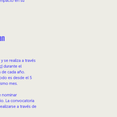
 impacto en su
an
 se realiza a través
cl
durante el
 de cada año.
iodo es desde el 5
 mismo mes.
e nominar
io. La convocatoria
ealizarse a través de