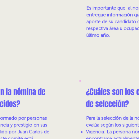
Es importante que, al no
entregue información q
aporte de su candidato o
respectiva área u ocupac
último año.
en la nómina de
¿Cuáles son los c
ocidos?
de selección?
nformado por personas
Para la selección de la n
ncia y prestigio en sus
evalúa según los siguient
idido por Juan Carlos de
Vigencia: La persona n
este comité está
encontrarse actualmente