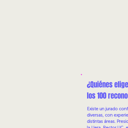
¿Quiénes elig
los 100 recon
Existe un jurado co
diversas, con experie
distintas áreas. Pres
la Llera, Rector UC, 