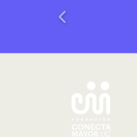
Una iniciativa de
S
Q
N
N