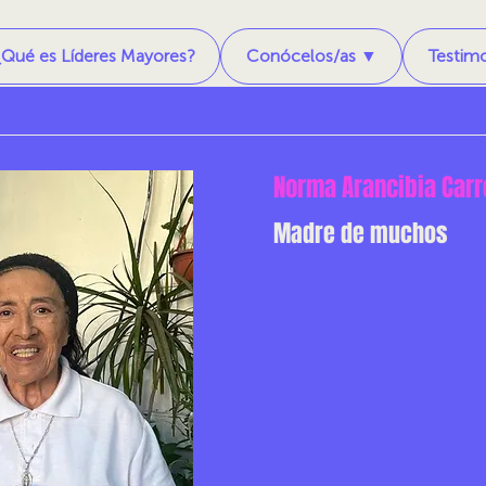
¿Qué es Líderes Mayores?
Conócelos/as ▼
Testim
Norma Arancibia Car
Madre de muchos
Fecha de nacimiento:
83 años
Edad:
Región:
Metropolitana
Cerro Navia
Comuna:
Año de reconocimient