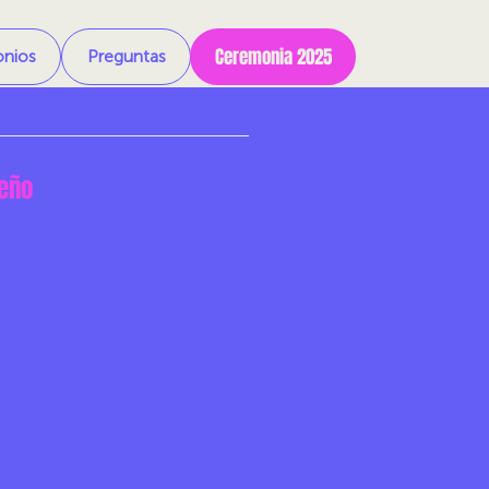
Ceremonia 2025
onios
Preguntas
reño
04/06/1942
o:
2025