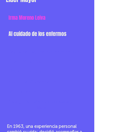
Irma Moreno Leiva
Al cuidado de los enfermos
Fecha de nacimiento:
11/04/1934
Edad:
91 años
Región:
Biobío
Comuna:
Concepción
Año de reconocimiento:
2025
Categoría:
Labor Comunitaria y
Política
En 1963, una experiencia personal