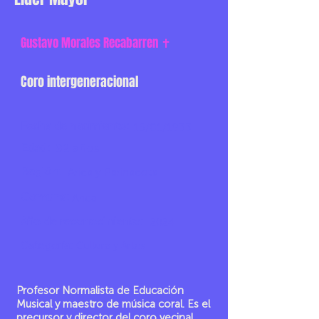
Gustavo Morales Recabarren ✝
Coro intergeneracional
Fecha de nacimiento:
15/01/1933
Edad:
92 años
Región:
Arica y Parinacota
Comuna:
Arica
Año de reconocimiento:
2024
Categoría:
Cultura y Artes
Profesor Normalista de Educación
Musical y maestro de música coral. Es el
precursor y director del coro vecinal