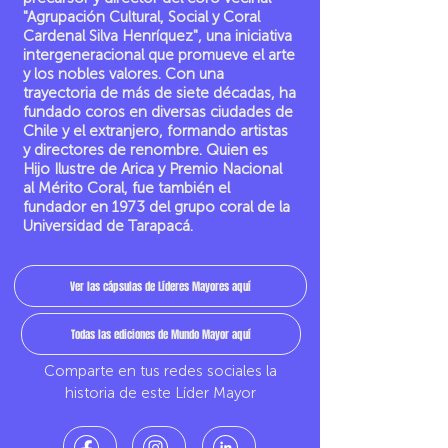
"Agrupación Cultural, Social y Coral
Cardenal Silva Henríquez", una iniciativa
intergeneracional que promueve el arte
y los nobles valores. Con una
trayectoria de más de siete décadas, ha
fundado coros en diversas ciudades de
Chile y el extranjero, formando artistas
y directores de renombre. Quien es
Hijo Ilustre de Arica y Premio Nacional
al Mérito Coral, fue también el
fundador en 1973 del grupo coral de la
Universidad de Tarapacá.
Ver las cápsulas de Líderes Mayores aquí
Todas las ediciones de Mundo Mayor aquí
Comparte en tus redes sociales la
historia de este Líder Mayor