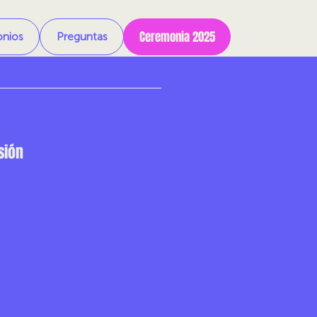
Ceremonia 2025
onios
Preguntas
sión
21/05/1944
o:
2023