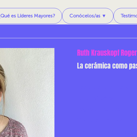
¿Qué es Líderes Mayores?
Conócelos/as ▼
Testim
Ruth Krauskopf Roger
La cerámica como pa
Fecha de nacimiento:
81 años
Edad:
Región:
Los Ríos
Valdivia
Comuna:
Año de reconocimient