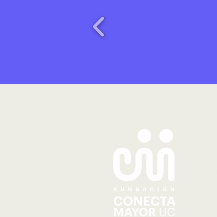
Una iniciativa de
S
Q
N
N