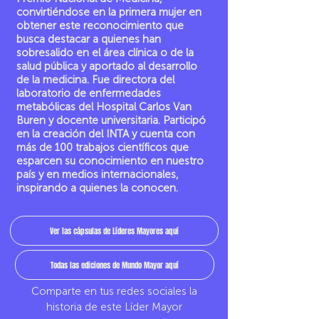
convirtiéndose en la primera mujer en
obtener este reconocimiento que
busca destacar a quienes han
sobresalido en el área clínica o de la
salud pública y aportado al desarrollo
de la medicina. Fue directora del
laboratorio de enfermedades
metabólicas del Hospital Carlos Van
Buren y docente universitaria. Participó
en la creación del INTA y cuenta con
más de 100 trabajos científicos que
esparcen su conocimiento en nuestro
país y en medios internacionales,
inspirando a quienes la conocen.
Ver las cápsulas de Líderes Mayores aquí
Todas las ediciones de Mundo Mayor aquí
Comparte en tus redes sociales la
historia de este Líder Mayor