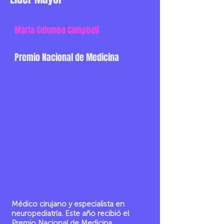
Marta Colombo Campbell
Premio Nacional de Medicina
Fecha de nacimiento:
18/12/1939
Edad:
86 años
Región:
Valparaíso
Comuna:
Viña del Mar
Año de reconocimiento:
2022
Categoría:
Vida Saludable y Deportes
Médico cirujano y especialista en
neuropediatría. Este año recibió el
Premio Nacional de Medicina,