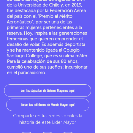
de la Universidad de Chile y, en 2019,
fue destacada por la Federación Aérea
del país con el “Premio al Mérito
Aeronáutico”, por ser una de las
primeras mujeres pertenecientes a la
reserva. Hoy, inspira a las generaciones
femeninas que quieren emprender el
desafío de volar. Es además deportista
y se ha mantenido ligada al Colegio
Santiago College, que es su alma máter.
Para la celebración de sus 80 años,
cumplió uno de sus sueños: incursionar
en el paracaidismo.
Ver las cápsulas de Líderes Mayores aquí
Todas las ediciones de Mundo Mayor aquí
Comparte en tus redes sociales la
historia de este Líder Mayor