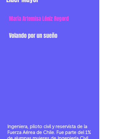
María Artemisa Léniz Regord
Volando por un sueño
Fecha de nacimiento:
24/09/1934
Edad:
91 años
Región:
Metropolitana
Comuna:
Lo Barnechea
Año de reconocimiento:
2022
Categoría:
Ciencias y Humanidades
Ingeniera, piloto civil y reservista de la
Fuerza Aérea de Chile. Fue parte del 1%
de alumnas mujeres de Ingeniería Civil