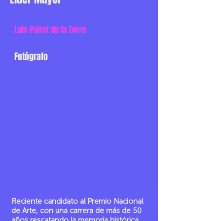
Luis Poirot de la Torre
Fotógrafo
Fecha de nacimiento:
13/12/1940
Edad:
85 años
Región:
Metropolitana
Comuna:
Providencia
Año de reconocimiento:
2021
Categoría:
Cultura y Artes
Reciente candidato al Premio Nacional
de Arte, con una carrera de más de 50
años rescatando la memoria histórica