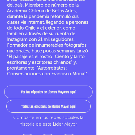
del país. Miembro de número de la
Academia Chilena de Bellas Artes,
durante la pandemia reformuló sus
clases vía internet, llegando a personas
de todo Chile y el exterior, como
también a través de su cuenta de
Instagram con 21 mil seguidores.
Formador de innumerables fotógrafos
nacionales, hace pocas semanas lanzó
“El paisaje es el rostro: Ciento y tanto
escritoras y escritores chilenos” y,
prontamente, “Autorretratos:
Conversaciones con Francisco Mouat”.
Ver las cápsulas de Líderes Mayores aquí
Todas las ediciones de Mundo Mayor aquí
Comparte en tus redes sociales la
historia de este Líder Mayor