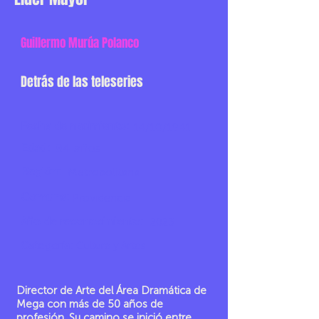
Guillermo Murúa Polanco
Detrás de las teleseries
Fecha de nacimiento:
14/10/1941
Edad:
84 años
Región:
Metropolitana
Comuna:
Providencia
Año de reconocimiento:
2023
Categoría:
Cultura y Artes
Director de Arte del Área Dramática de
Mega con más de 50 años de
profesión. Su camino se inició entre