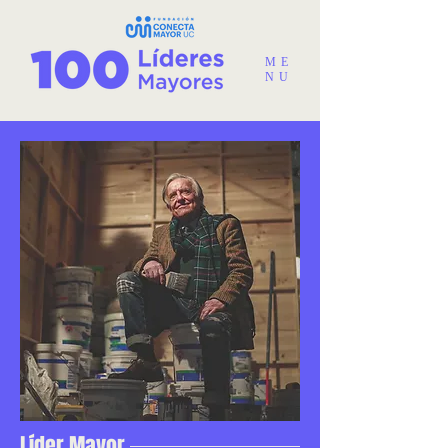
ME
NU
Líder Mayor