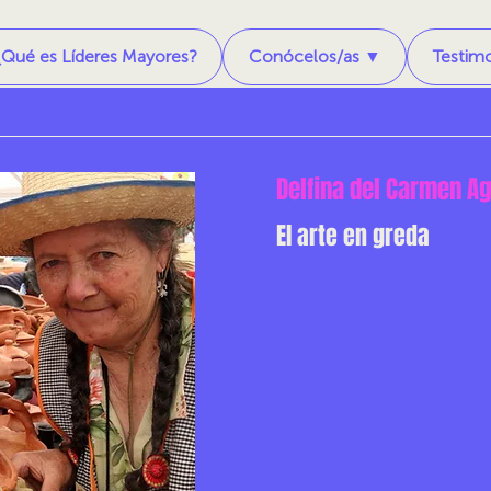
¿Qué es Líderes Mayores?
Conócelos/as ▼
Testim
Delfina del Carmen Ag
El arte en greda
Fecha de nacimiento:
89 años
Edad:
Región:
El Maule
Cauquenes
Comuna:
Año de reconocimient