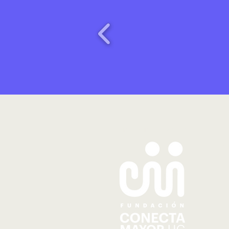
Una iniciativa de
S
Q
N
N