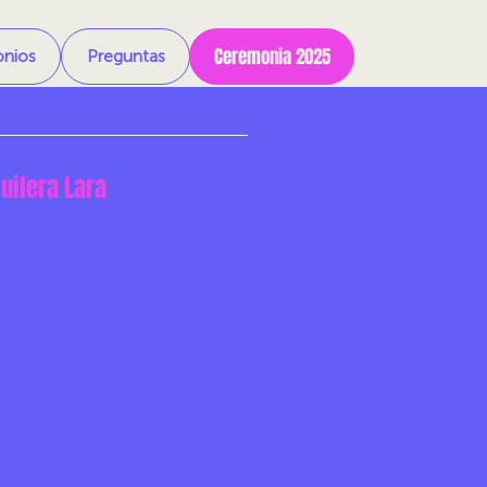
Ceremonia 2025
onios
Preguntas
uilera Lara
02/12/1935
o:
2022