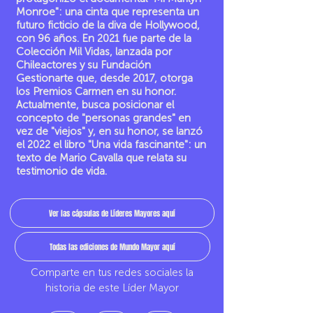
Monroe": una cinta que representa un
futuro ficticio de la diva de Hollywood,
con 96 años. En 2021 fue parte de la
Colección Mil Vidas, lanzada por
Chileactores y su Fundación
Gestionarte que, desde 2017, otorga
los Premios Carmen en su honor.
Actualmente, busca posicionar el
concepto de "personas grandes" en
vez de "viejos" y, en su honor, se lanzó
el 2022 el libro "Una vida fascinante": un
texto de Mario Cavalla que relata su
testimonio de vida.
Ver las cápsulas de Líderes Mayores aquí
Todas las ediciones de Mundo Mayor aquí
Comparte en tus redes sociales la
historia de este Líder Mayor