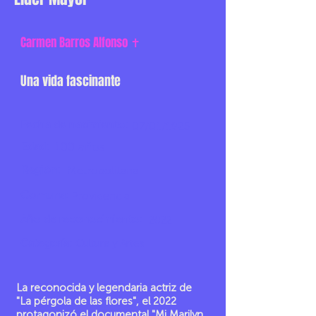
Carmen Barros Alfonso ✝
Una vida fascinante
Fecha de nacimiento:
07/01/1925
Edad:
100 años
Región:
Metropolitana
Comuna:
Providencia
Año de reconocimiento:
2022
Categoría:
Cultura y Artes
La reconocida y legendaria actriz de
"La pérgola de las flores", el 2022
protagonizó el documental "Mi Marilyn