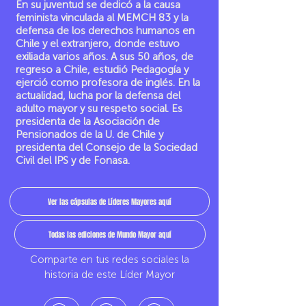
En su juventud se dedicó a la causa
feminista vinculada al MEMCH 83 y la
defensa de los derechos humanos en
Chile y el extranjero, donde estuvo
exiliada varios años. A sus 50 años, de
regreso a Chile, estudió Pedagogía y
ejerció como profesora de inglés. En la
actualidad, lucha por la defensa del
adulto mayor y su respeto social. Es
presidenta de la Asociación de
Pensionados de la U. de Chile y
presidenta del Consejo de la Sociedad
Civil del IPS y de Fonasa.
Ver las cápsulas de Líderes Mayores aquí
Todas las ediciones de Mundo Mayor aquí
Comparte en tus redes sociales la
historia de este Líder Mayor