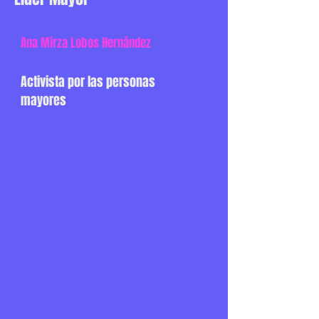
Ana Mirza Lobos Hernández
Activista por las personas
mayores
Fecha de nacimiento:
23/05/1940
Edad:
85 años
Región:
Metropolitana
Comuna:
La Florida
Año de reconocimiento:
2021
Categoría:
Labor Comunitaria y
Política